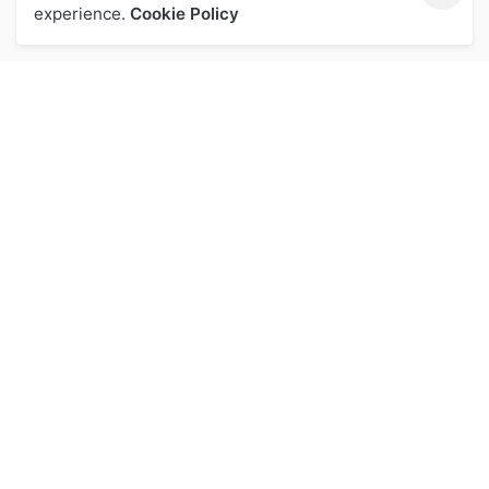
experience.
Cookie Policy
關於我們
投資人專區
品牌
投資人專區
核心價值
利害關係人專區
營業概況
利害關係人
企業榮耀
公司沿革
公司治理專區
公司治理架構
公司治理規章
人力資源專區
人力資源專區