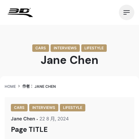
Skip
to
content
CARS
INTERVIEWS
LIFESTYLE
Jane Chen
HOME
作者： JANE CHEN
CARS
INTERVIEWS
LIFESTYLE
Jane Chen
22 8 月, 2024
Page TITLE