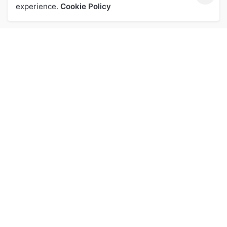
experience.
Cookie Policy
關於我們
投資人專區
品牌
投資人專區
核心價值
利害關係人專區
營業概況
利害關係人
企業榮耀
公司沿革
公司治理專區
公司治理架構
公司治理規章
人力資源專區
人力資源專區