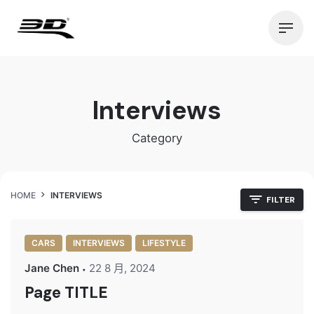
Skip
to
content
Interviews
Category
HOME
INTERVIEWS
FILTER
CARS
INTERVIEWS
LIFESTYLE
Jane Chen
22 8 月, 2024
Page TITLE