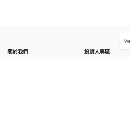
We
關於我們
投資人專區
品牌
投資人專區
核心價值
營業概況
企業榮耀
公司沿革