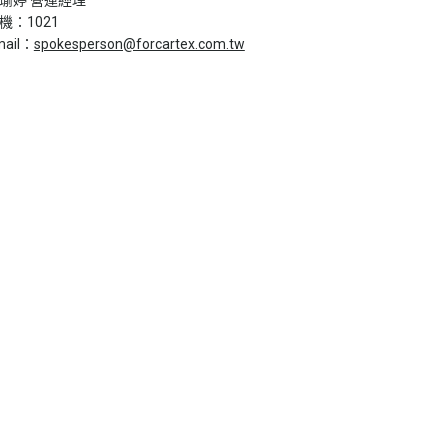
機：1021
mail：
spokesperson@forcartex.com.tw