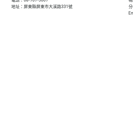
地址：屏東縣屏東市大溪路331號
分
E